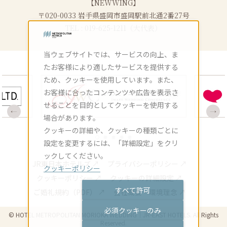
【NEWWING】
〒020-0033 岩手県盛岡市盛岡駅前北通2番27号
TEL : 019-625-1211（大代表）
当ウェブサイトでは、サービスの向上、ま
たお客様により適したサービスを提供する
ため、クッキーを使用しています。また、
お客様に合ったコンテンツや広告を表示さ
せることを目的としてクッキーを使用する
場合があります。
クッキーの詳細や、クッキーの種類ごとに
設定を変更するには、「詳細設定」をクリ
ックしてください。
JR東日本ホテルズ ↗
プライバシーポリシー ↗
クッキーポリシー
クッキーポリシー ↗
クッキーの詳細設定 ↗
すべて許可
ご婚礼規約（PDF） ↗
会社概要・環境理念 ↗
必須クッキーのみ
© HOTEL METROPOLITAN MORIOKA WEDDING｜JR-EAST HOTELS. All Rights
Reserved.