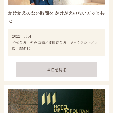
かけがえのない時間を かけがえのない方々と共
に
2022年05月
挙式会場：神殿 双鶴／披露宴会場：ギャラクシー／人
数：55名様
詳細を見る