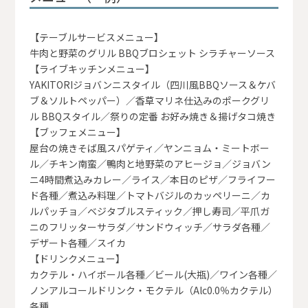
【テーブルサービスメニュー】
牛肉と野菜のグリル BBQブロシェット シラチャーソース
【ライブキッチンメニュー】
YAKITORIジョバンニスタイル（四川風BBQソース＆ケバ
ブ＆ソルトペッパー）／香草マリネ仕込みのポークグリ
ル BBQスタイル／祭りの定番 お好み焼き＆揚げタコ焼き
【ブッフェメニュー】
屋台の焼きそば風スパゲティ／ヤンニョム・ミートボー
ル／チキン南蛮／鴨肉と地野菜のアヒージョ／ジョバン
ニ4時間煮込みカレー／ライス／本日のピザ／フライフー
ド各種／煮込み料理／トマトバジルのカッペリーニ／カ
ルパッチョ／ベジタブルスティック／押し寿司／平爪ガ
ニのフリッターサラダ／サンドウィッチ／サラダ各種／
デザート各種／スイカ
【ドリンクメニュー】
カクテル・ハイボール各種／ビール(大瓶)／ワイン各種／
ノンアルコールドリンク・モクテル（Alc0.0％カクテル）
各種