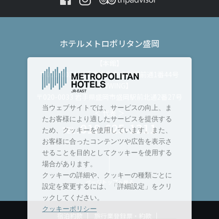
ホテルメトロポリタン盛岡
【本館】
〒020-0034 岩手県盛岡市盛岡駅前通1番44号
【NEWWING】
〒020-0033 岩手県盛岡市盛岡駅前北通2番27号
当ウェブサイトでは、サービスの向上、ま
＜ 代表 ＞
たお客様により適したサービスを提供する
019-625-1211
TEL :
ため、クッキーを使用しています。また、
お客様に合ったコンテンツや広告を表示さ
せることを目的としてクッキーを使用する
場合があります。
クッキーの詳細や、クッキーの種類ごとに
ページトップへ戻る
設定を変更するには、「詳細設定」をクリ
ックしてください。
クッキーポリシー
宿泊約款
旅行業登録票・約款