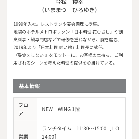
今松 博幸
（いままつ ひろゆき）
1999年入社。レストランや宴会調理に従事。
池袋のホテルメトロポリタン「日本料理 花むさし」や割
烹料亭・鰻専門店などで研修を重ねながら、腕を磨き、
2019年より「日本料理 対い鶴」料理長に就任。
『妥協をしない 』をモットーに、お客様の気持ち、ご利
用されるシーンを考えた料理の提供を心掛けている。
基本情報
フロ
NEW WING 1階
ア
ランチタイム 11:30～15:00［L.O
営業
14:00］