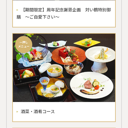
【期間限定】周年記念謝恩企画 対い鶴特別御
膳 ～ご自愛下さい～
一押し
メニュー
酒菜・酒肴コース