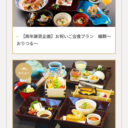
【周年謝恩企画】お祝いご会食プラン 織鶴～
おりつる～
一押し
メニュー