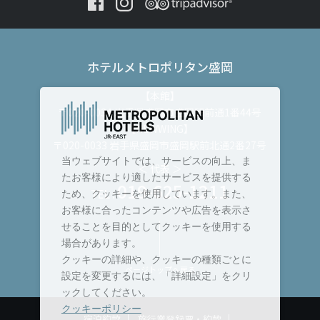
ホテルメトロポリタン盛岡
【本館】
〒020-0034 岩手県盛岡市盛岡駅前通1番44号
【NEWWING】
〒020-0033 岩手県盛岡市盛岡駅前北通2番27号
当ウェブサイトでは、サービスの向上、ま
＜ 代表 ＞
たお客様により適したサービスを提供する
019-625-1211
TEL :
ため、クッキーを使用しています。また、
お客様に合ったコンテンツや広告を表示さ
せることを目的としてクッキーを使用する
場合があります。
クッキーの詳細や、クッキーの種類ごとに
ページトップへ戻る
設定を変更するには、「詳細設定」をクリ
ックしてください。
クッキーポリシー
宿泊約款
旅行業登録票・約款