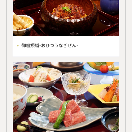
御櫃鰻膳-おひつうなぎぜん-