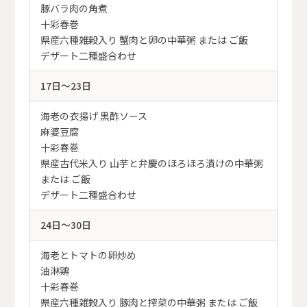
豚バラ肉の角煮
十彩春巻
県産六種雑穀入り 蟹肉と卵の中華粥 または ご飯
デザート二種盛合わせ
17日～23日
海老の衣揚げ 黒酢ソース
麻婆豆腐
十彩春巻
県産古代米入り 山芋と弁慶のほろほろ漬けの中華粥
または ご飯
デザート二種盛合わせ
24日～30日
海老とトマトの卵炒め
油淋鶏
十彩春巻
県産六種雑穀入り 豚肉と搾菜の中華粥 または ご飯