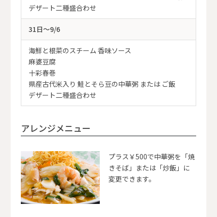
デザート二種盛合わせ
31日～9/6
海鮮と根菜のスチーム 香味ソース
麻婆豆腐
十彩春巻
県産古代米入り 鮭とそら豆の中華粥 または ご飯
デザート二種盛合わせ
アレンジメニュー
プラス￥500で中華粥を「焼
きそば」または「炒飯」に
変更できます。