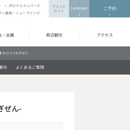
せ
JRホテルメンバーズ
ブランド
ご予約
Language
サイト
タン盛岡・ニューウイング
会・会議
周辺観光
アクセス
膳-おひつうなぎぜん-
案内
よくあるご質問
ぎぜん-