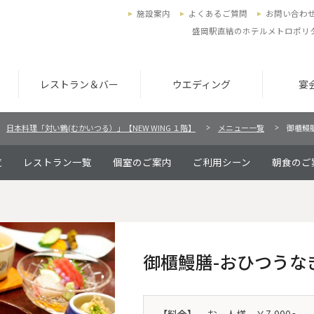
施設案内
よくあるご質問
お問い合わ
盛岡駅直結のホテルメトロポリ
レストラン＆バー
ウエディング
宴
日本料理「対い鶴(むかいつる）」【NEW WING １階】
メニュー一覧
御櫃鰻
覧
レストラン一覧
個室のご案内
ご利用シーン
朝食のご
御櫃鰻膳-おひつうな