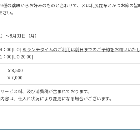
は9種の薬味からお好みのものと合わせて、〆は利尻昆布とかつお節の旨
ださい。
水）～8月31日（月）
4：00[L.O]
※ランチタイムのご利用は前日までのご予約をお願いいた
：00[L.O 20:00]
 ￥8,500
） ￥7,000
はサービス料、及び消費税が含まれております。
ー内容は、仕入れ状況により変更になる場合がございます。