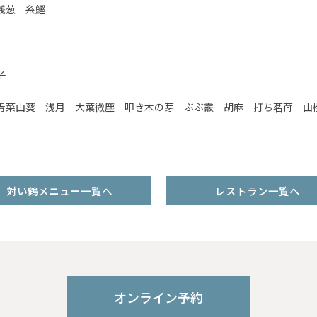
浅葱 糸鰹
子
菜山葵 浅月 大葉微塵 叩き木の芽 ぶぶ霰 胡麻 打ち茗荷 山
対い鶴メニュー一覧へ
レストラン一覧へ
オンライン予約