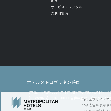
朝食
サービス・レンタル
ご利用案内
ホテルメトロポリタン盛岡
【本館】
〒020-0034 岩手県盛岡市盛岡駅前通1番44
【NEWWING】
〒020-0033 岩手県盛岡市盛岡駅前北通
当ウェブサイトで
ツや広告を表示さ
クッキーの詳細や