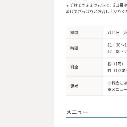
まずはそのままのお味で、2口目
漬けでさっぱりとお召し上がりく
期間
7月1日（
11：30～1
時間
17：00～21
松（1尾）
料金
竹（1/2尾
※料金に
備考
※メニュ
メニュー