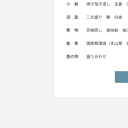
小 鉢
焼き茄子浸し 生姜 
造 里
二点盛り 鮪 白身
煮 物
茶碗蒸し 美味餡 柚
食 事
国産鰻蒲焼（本山葵 青
香の物
盛り合わせ