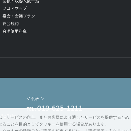
面積・収容人数一覧
フロアマップ
宴会・会議プラン
宴会規約
会場使用料金
＜ 代表 ＞
019-625-1211
号
TEL :
2番27号
は、サービスの向上、またお客様により適したサービスを提供するため
せることを目的としてクッキーを使用する場合があります。
、クッキーの種類ごとに設定を変更するには、「詳細設定」をクリック