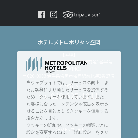
ホテルメトロポリタン盛岡
【本館】
〒020-0034 岩手県盛岡市盛岡駅前通1番44号
【NEWWING】
〒020-0033 岩手県盛岡市盛岡駅前北通2番27号
当ウェブサイトでは、サービスの向上、ま
＜ 代表 ＞
たお客様により適したサービスを提供する
019-625-1211
TEL :
ため、クッキーを使用しています。また、
お客様に合ったコンテンツや広告を表示さ
せることを目的としてクッキーを使用する
場合があります。
クッキーの詳細や、クッキーの種類ごとに
ページトップへ戻る
設定を変更するには、「詳細設定」をクリ