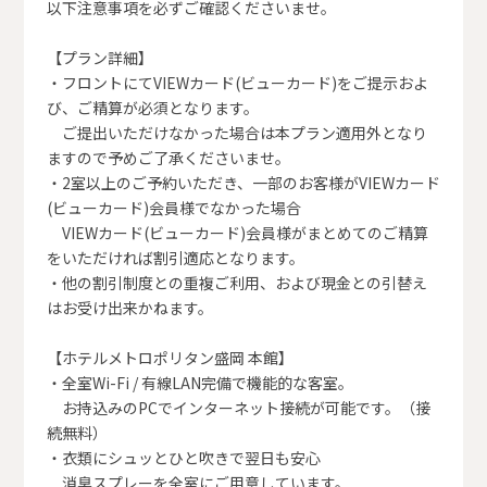
以下注意事項を必ずご確認くださいませ。
【プラン詳細】
・フロントにてVIEWカード(ビューカード)をご提示およ
び、ご精算が必須となります。
ご提出いただけなかった場合は本プラン適用外となり
ますので予めご了承くださいませ。
・2室以上のご予約いただき、一部のお客様がVIEWカード
(ビューカード)会員様でなかった場合
VIEWカード(ビューカード)会員様がまとめてのご精算
をいただければ割引適応となります。
・他の割引制度との重複ご利用、および現金との引替え
はお受け出来かねます。
【ホテルメトロポリタン盛岡 本館】
・全室Wi-Fi / 有線LAN完備で機能的な客室。
お持込みのPCでインターネット接続が可能です。（接
続無料）
・衣類にシュッとひと吹きで翌日も安心
消臭スプレーを全室にご用意しています。